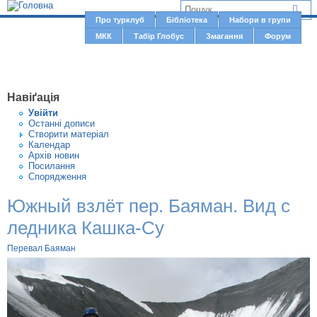
Jump to navigation
В
Про турклуб
Бібліотека
Набори в групи
Г
МКК
Табір Глобус
Змагання
Форум
и
о
є
л
о
т
Навіґація
в
у
Увiйти
н
Останні дописи
т
Створити матерiал
е
Календар
м
Архів новин
Посилання
е
Спорядження
н
Южный взлёт пер. Баяман. Вид с
ю
ледника Кашка-Су
Перевал Баяман