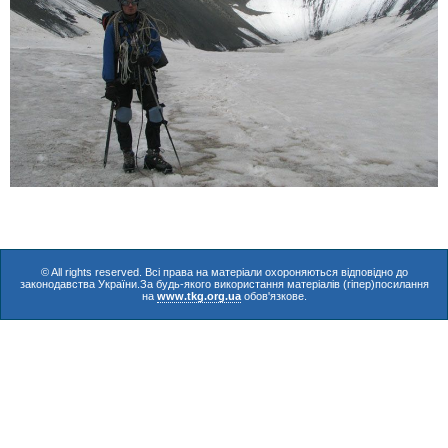
© All rights reserved. Всі права на матеріали охороняються відповідно до
законодавства України.За будь-якого використання матеріалів (гіпер)посилання
на
www.tkg.org.ua
обов'язкове.