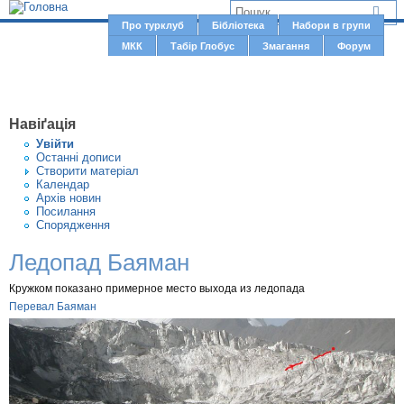
Jump to navigation
В
Про турклуб
Бібліотека
Набори в групи
Г
МКК
Табір Глобус
Змагання
Форум
и
о
є
л
о
т
Навіґація
в
у
Увiйти
н
Останні дописи
т
Створити матерiал
е
Календар
м
Архів новин
Посилання
е
Спорядження
н
Ледопад Баяман
ю
Кружком показано примерное место выхода из ледопада
Перевал Баяман