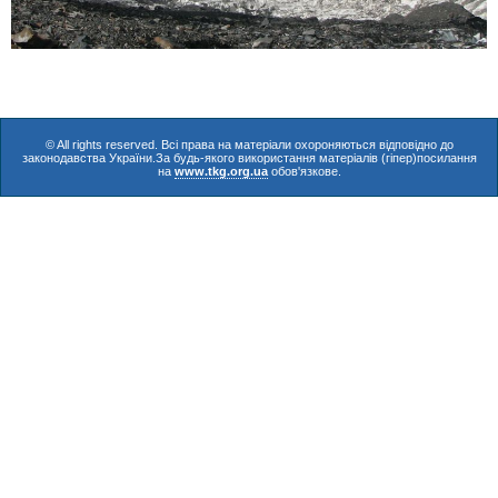
© All rights reserved. Всі права на матеріали охороняються відповідно до
законодавства України.За будь-якого використання матеріалів (гіпер)посилання
на
www.tkg.org.ua
обов'язкове.