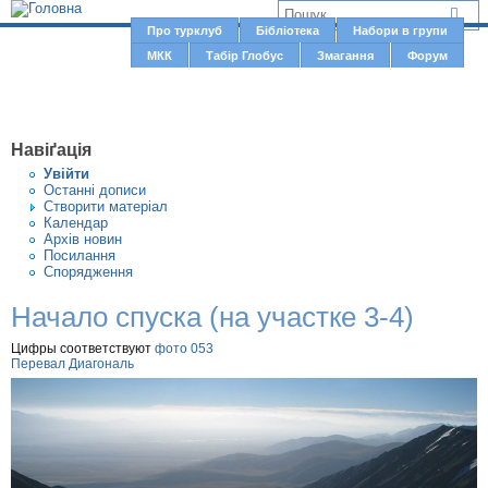
Jump to navigation
В
Про турклуб
Бібліотека
Набори в групи
Г
МКК
Табір Глобус
Змагання
Форум
и
о
є
л
о
т
Навіґація
в
у
Увiйти
н
Останні дописи
т
Створити матерiал
е
Календар
м
Архів новин
Посилання
е
Спорядження
н
Начало спуска (на участке 3-4)
ю
Цифры соответствуют
фото 053
Перевал Диагональ