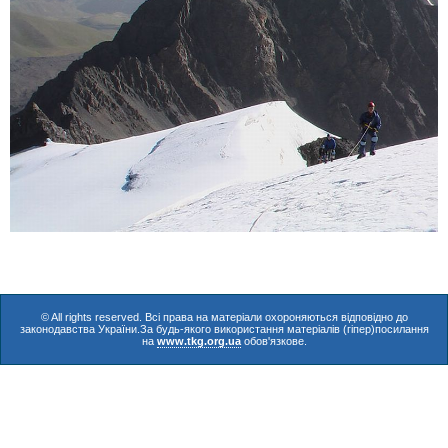
© All rights reserved. Всі права на матеріали охороняються відповідно до
законодавства України.За будь-якого використання матеріалів (гіпер)посилання
на
www.tkg.org.ua
обов'язкове.