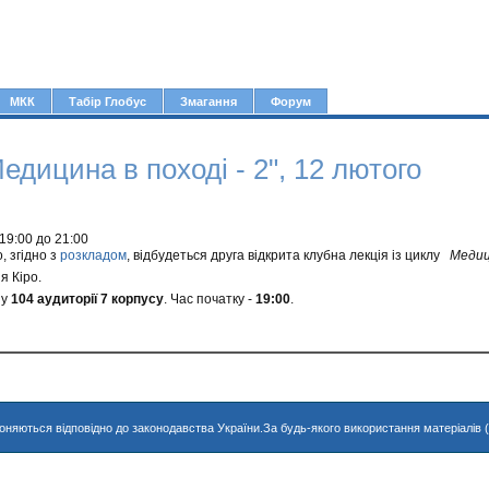
Jump to navigation
МКК
Табір Глобус
Змагання
Форум
едицина в поході - 2", 12 лютого
19:00
до
21:00
, згідно з
розкладом
, відбудеться друга відкрита клубна лекція із циклу
Медиц
я Кіро.
 у
104 аудиторії 7 корпусу
. Час початку -
19:00
.
хороняються відповідно до законодавства України.За будь-якого використання матеріалів 