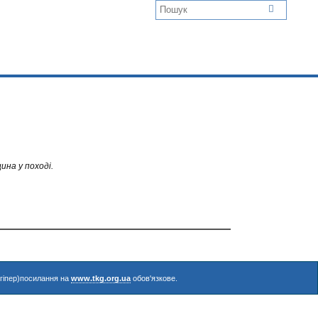
ина у поході.
(гіпер)посилання на
www.tkg.org.ua
обов'язкове.