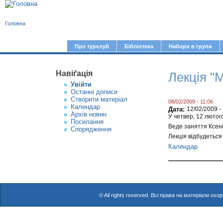
В
Головна
и
є
Про турклуб
Бібліотека
Набори в групи
Г
т
о
у
Навіґація
Лекція "М
л
Увiйти
т
о
Останні дописи
Створити матерiал
в
08/02/2009 - 11:06
Календар
Дата:
12/02/2009 -
Архів новин
н
У четвер, 12 лютого
Посилання
Веде заняття Ксені
е
Спорядження
Лекція відбудеться
м
Календар
е
н
ю
© All rights reserved. Всі права на матеріали о