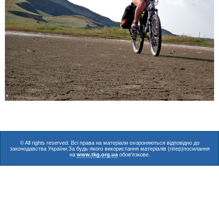
© All rights reserved. Всі права на матеріали охороняються відповідно до
законодавства України.За будь-якого використання матеріалів (гіпер)посилання
на
www.tkg.org.ua
обов'язкове.