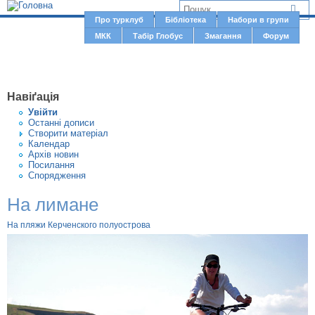
Jump to navigation
В
Про турклуб
Бібліотека
Набори в групи
Г
МКК
Табір Глобус
Змагання
Форум
и
о
є
л
о
т
Навіґація
в
у
Увiйти
н
Останні дописи
т
Створити матерiал
е
Календар
м
Архів новин
Посилання
е
Спорядження
н
На лимане
ю
На пляжи Керченского полуострова