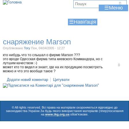
Jump to navigation
В
☰
и
☰
є
т
снаряжение Marson
у
Опубліковано
Tory
Пон, 04/04/2005 - 12:27
т
кто нибудь что то слышал о фирме Marson ???
это вроде Одесская фирма типа киевского Коммандора, но с
лутшим качеством :-)
В
0
может кто то видел и знает, где на их продукцию посмотреть
і
можно и что это вообще такое ?
д
м
Додати новий коментар
Цитувати
і
т
и
т
и
© All rights reserved. Всі права на матеріали охороняються відповідно до
законодавства України.За будь-якого використання матеріалів (гіпер)посилання
на
www.tkg.org.ua
обов'язкове.