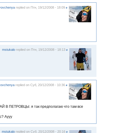
vovchenya
replied on
Птн, 19/12/2008 - 18:09
#
mstukalo
replied on
Птн, 19/12/2008 - 18:13
#
vovchenya
replied on
Суб, 20/12/2008 - 10:36
#
Й В ПЕТРОВЦЫ. я так предполагаю что там все
с? Аууу
mstukalo
replied on
Суб, 20/12/2008 - 20:16
#