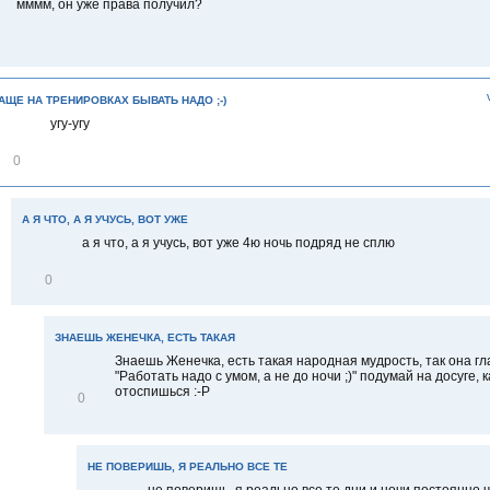
мммм, он уже права получил?
АЩЕ НА ТРЕНИРОВКАХ БЫВАТЬ НАДО ;-)
угу-угу
0
А Я ЧТО, А Я УЧУСЬ, ВОТ УЖЕ
а я что, а я учусь, вот уже 4ю ночь подряд не сплю
В
0
і
д
м
і
ЗНАЕШЬ ЖЕНЕЧКА, ЕСТЬ ТАКАЯ
т
Знаешь Женечка, есть такая народная мудрость, так она гл
и
"Работать надо с умом, а не до ночи ;)" подумай на досуге, к
т
отоспишься :-Р
В
0
и
і
д
м
і
НЕ ПОВЕРИШЬ, Я РЕАЛЬНО ВСЕ ТЕ
т
и