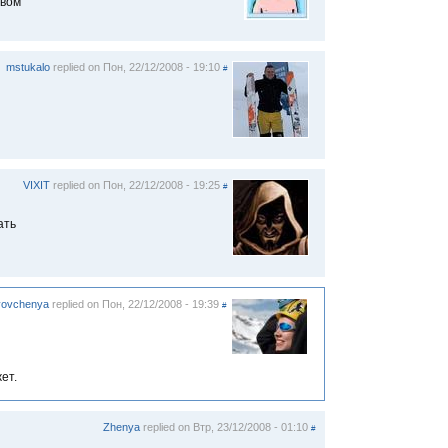
овом
mstukalo
replied on
Пон, 22/12/2008 - 19:10
#
VIXIT
replied on
Пон, 22/12/2008 - 19:25
#
ать
vovchenya
replied on
Пон, 22/12/2008 - 19:39
#
ет.
Zhenya
replied on
Втр, 23/12/2008 - 01:10
#