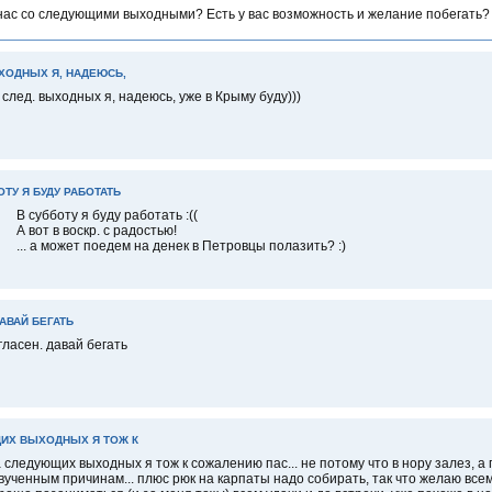
 нас со следующими выходными? Есть у вас возможность и желание побегать?
ХОДНЫХ Я, НАДЕЮСЬ,
 след. выходных я, надеюсь, уже в Крыму буду)))
ОТУ Я БУДУ РАБОТАТЬ
В субботу я буду работать :((
А вот в воскр. с радостью!
... а может поедем на денек в Петровцы полазить? :)
АВАЙ БЕГАТЬ
гласен. давай бегать
ИХ ВЫХОДНЫХ Я ТОЖ К
 следующих выходных я тож к сожалению пас... не потому что в нору залез, а 
вученным причинам... плюс рюк на карпаты надо собирать, так что желаю все