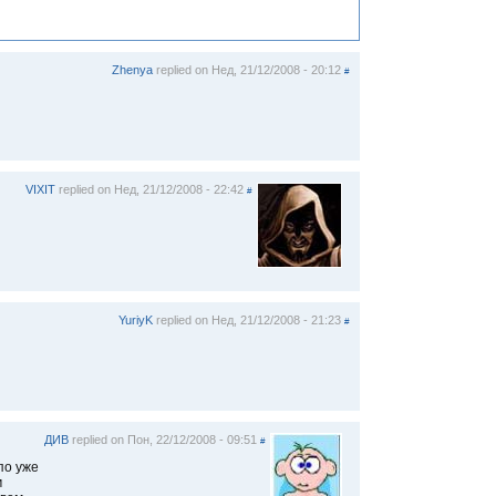
Zhenya
replied on
Нед, 21/12/2008 - 20:12
#
VIXIT
replied on
Нед, 21/12/2008 - 22:42
#
YuriyK
replied on
Нед, 21/12/2008 - 21:23
#
ДИВ
replied on
Пон, 22/12/2008 - 09:51
#
по уже
м