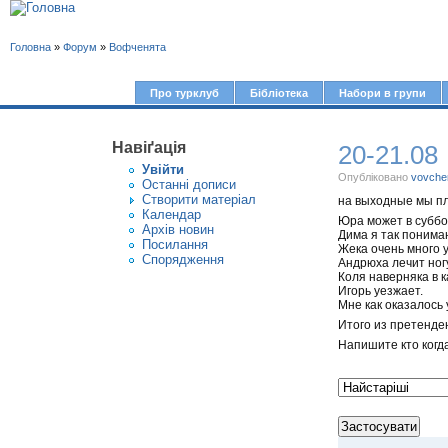
В
Головна
»
Форум
»
Вофченята
и
є
Про турклуб
Бібліотека
Набори в групи
Г
т
о
у
Навіґація
20-21.08
л
Увiйти
т
о
Опубліковано
vovche
Останні дописи
Створити матерiал
на выходные мы пл
в
Календар
Юра может в суббо
Архів новин
н
Дима я так понимаю
Посилання
Жека очень много у
е
Спорядження
Андрюха лечит ног
Коля наверняка в к
м
Игорь уезжает.
Мне как оказалось 
е
Итого из претенден
н
Напишите кто когд
ю