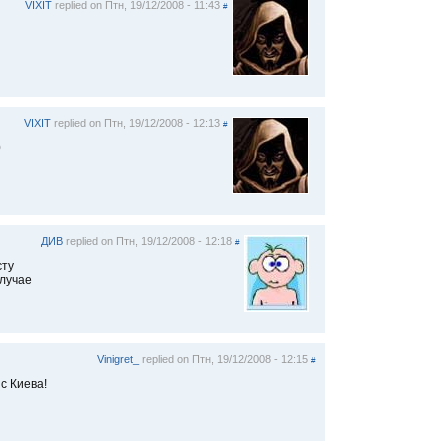
VIXIT
replied on
Птн, 19/12/2008 - 11:43
#
VIXIT
replied on
Птн, 19/12/2008 - 12:13
#
0
ДИВ
replied on
Птн, 19/12/2008 - 12:18
#
єту
случае
Vinigret_
replied on
Птн, 19/12/2008 - 12:15
#
с Киева!