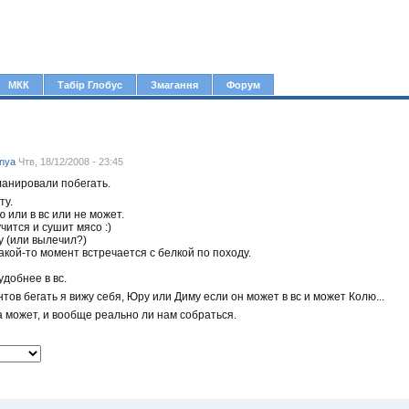
Jump to navigation
МКК
Табір Глобус
Змагання
Форум
nya
Чтв, 18/12/2008 - 23:45
анировали побегать.
ту.
 или в вс или не может.
чится и сушит мясо :)
у (или вылечил?)
акой-то момент встречается с белкой по походу.
удобнее в вс.
тов бегать я вижу себя, Юру или Диму если он может в вс и может Колю...
а может, и вообще реально ли нам собраться.