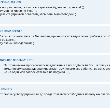
ЛЕЧИЛ, ТАК ЧТО
 ногу вылечил, так что в воскресенье будем тестировать! :))
ту меня в Киеве не будет...
давайте утричком побегаем, чтоб день был свободен :)
О С НАМИ БЕГАЛ В
бятки, кто с нами бегал в Чернигове, принесите пожалуйста на пробежку по 5
. за хавку...
ду очень благодарный! :)
АВИЛЬНАЯ ПРОСЬБА! ЕСТЬ
Оч. правильная просьба! есть предложение таки подбить бабки... я пишу в 
тему, потому как на адреналиновскую тему похоже все забили... во всяком 
не на один мой вопрос ответа я не получил... :(
 СУББОТУ
 только в субботу утром и то до обеда хочеться осовбодится потому как свалю 