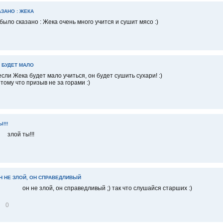
ЗАНО : ЖЕКА
 было сказано : Жека очень много учится и сушит мясо :)
 БУДЕТ МАЛО
если Жека будет мало учиться, он будет сушить сухари! :)
тому что призыв не за горами :)
!!!
злой ты!!!
Н НЕ ЗЛОЙ, ОН СПРАВЕДЛИВЫЙ
он не злой, он справедливый ;) так что слушайся старших :)
0