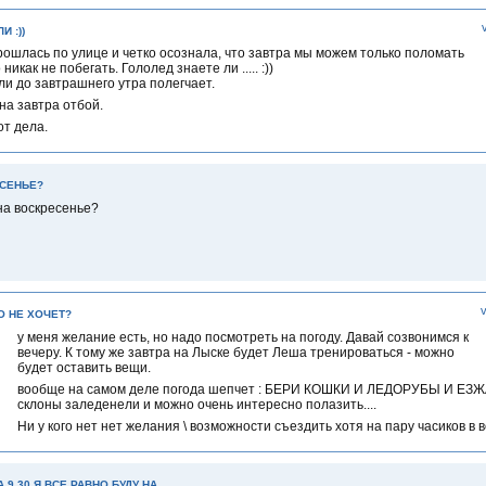
 :))
рошлась по улице и четко осознала, что завтра мы можем только поломать
 никак не побегать. Гололед знаете ли ..... :))
ли до завтрашнего утра полегчает.
 на завтра отбой.
от дела.
ЕСЕНЬЕ?
на воскресенье?
О НЕ ХОЧЕТ?
у меня желание есть, но надо посмотреть на погоду. Давай созвонимся к
вечеру. К тому же завтра на Лыске будет Леша тренироваться - можно
будет оставить вещи.
вообще на самом деле погода шепчет : БЕРИ КОШКИ И ЛЕДОРУБЫ И ЕЗЖА
склоны заледенели и можно очень интересно полазить....
Ни у кого нет нет желания \ возможности съездить хотя на пару часиков в в
А 9.30 Я ВСЕ РАВНО БУДУ НА