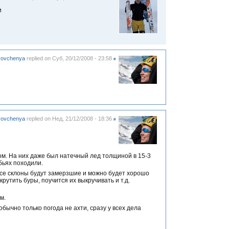
и
vovchenya
replied on
Суб, 20/12/2008 - 23:58
#
vovchenya
replied on
Нед, 21/12/2008 - 18:36
#
ом. На них даже был натечный лед толщиной в 15-3
бьях походили.
все склоны будут замерзшие и можно будет хорошо
рутить буры, поучится их выкручивать и т.д.
м.
обычно только погода не ахти, сразу у всех дела