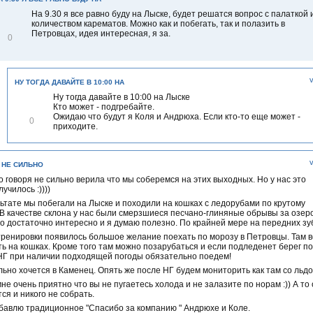
На 9.30 я все равно буду на Лыске, будет решатся вопрос с палаткой 
количеством карематов. Можно как и побегать, так и полазить в
Петровцах, идея интересная, я за.
0
НУ ТОГДА ДАВАЙТЕ В 10:00 НА
Ну тогда давайте в 10:00 на Лыске
Кто может - подгребайте.
Ожидаю что будут я Коля и Андрюха. Если кто-то еще может -
В
0
приходите.
і
д
м
і
 НЕ СИЛЬНО
т
и
о говоря не сильно верила что мы соберемся на этих выходных. Но у нас это
т
училось :))))
и
ьтате мы побегали на Лыске и походили на кошках с ледорубами по крутому
 В качестве склона у нас были смерзшиеся песчано-глиняные обрывы за озер
о достаточно интересно и я думаю полезно. По крайней мере на передних зу
ренировки появилось большое желание поехать по морозу в Петровцы. Там 
ь на кошках. Кроме того там можно позарубаться и если подледенет берег пок
НГ при наличии подходящей погоды обязательно поедем!
ьно хочется в Каменец. Опять же после НГ будем мониторить как там со льдо
не очень приятно что вы не пугаетесь холода и не залазите по норам :)) А то 
ся и никого не собрать.
бавлю традиционное "Спасибо за компанию " Андрюхе и Коле.