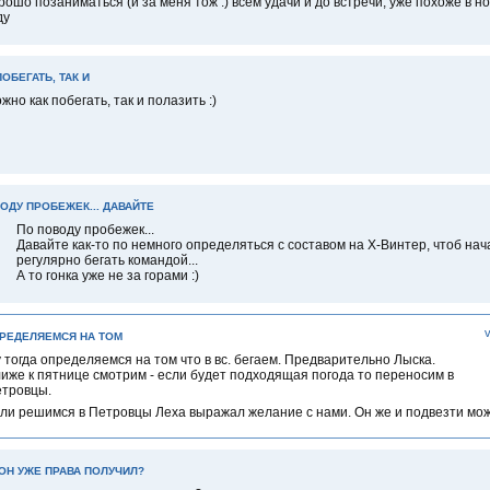
рошо позаниматься (и за меня тож :) всем удачи и до встречи, уже похоже в н
ду
ОБЕГАТЬ, ТАК И
жно как побегать, так и полазить :)
ОДУ ПРОБЕЖЕК... ДАВАЙТЕ
По поводу пробежек...
Давайте как-то по немного определяться с составом на Х-Винтер, чтоб нач
регулярно бегать командой...
А то гонка уже не за горами :)
ПРЕДЕЛЯЕМСЯ НА ТОМ
 тогда определяемся на том что в вс. бегаем. Предварительно Лыска.
иже к пятнице смотрим - если будет подходящая погода то переносим в
тровцы.
ли решимся в Петровцы Леха выражал желание с нами. Он же и подвезти мож
ОН УЖЕ ПРАВА ПОЛУЧИЛ?