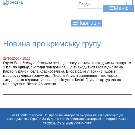
Jump to navigation
В
☰
и
☰
є
т
Новина про кримську групу
у
т
29/10/2008 - 10:18
Група Володимира Каменського
, що просувається пішохідним маршрутом
1 к.с. по Криму
, сьогодні повідомила, що знаходиться біля підйому на
Карабі у районі села Красноселівка. Вчора один учасник зійшов з
маршруту через травму ока. Лікарі в Алушті запевняють, що через
тиждень око відновиться, наразі він уже в Києві. Група стартувала на
маршрут із с. Лісове 26 жовтня.
© All rights reserved. Всі права на матеріали охороняються відповідно до
законодавства України.За будь-якого використання матеріалів (гіпер)посилання
на
www.tkg.org.ua
обов'язкове.